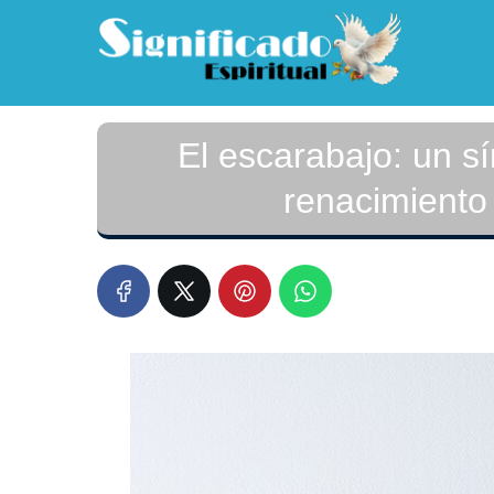
El escarabajo: un s
renacimiento 