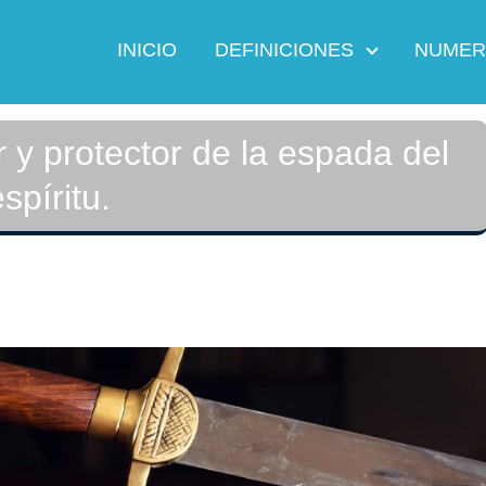
INICIO
DEFINICIONES
NUMER
 y protector de la espada del
espíritu.