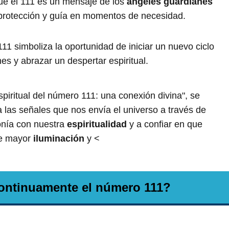
e el 111 es un mensaje de los
ángeles guardianes
 protección y guía en momentos de necesidad.
1 simboliza la oportunidad de iniciar un nuevo ciclo
nes y abrazar un despertar espiritual.
spiritual del número 111: una conexión divina", se
a las señales que nos envía el universo a través de
onía con nuestra
espiritualidad
y a confiar en que
de mayor
iluminación
y <
continuamente el número 111?