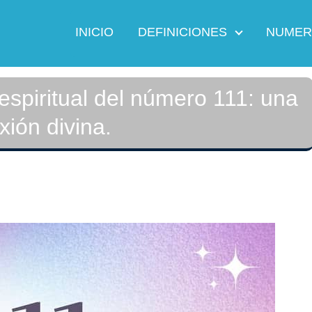
INICIO
DEFINICIONES
NUMER
 espiritual del número 111: una
xión divina.