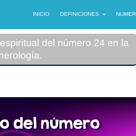
INICIO
DEFINICIONES
NUMER
 espiritual del número 24 en la
erología.