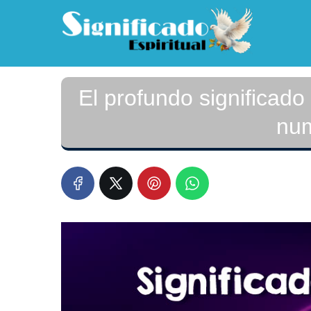
El profundo significado
num