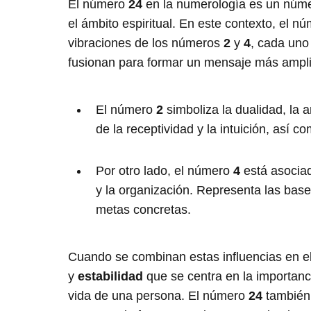
El número
24
en la numerología es un núme
el ámbito espiritual. En este contexto, el n
vibraciones de los números
2
y
4
, cada uno
fusionan para formar un mensaje más ampli
El número
2
simboliza la dualidad, la a
de la receptividad y la intuición, así c
Por otro lado, el número
4
está asociad
y la organización. Representa las bases
metas concretas.
Cuando se combinan estas influencias en 
y
estabilidad
que se centra en la importancia
vida de una persona. El número
24
también 