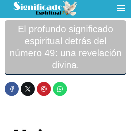
El profundo significado
espiritual detrás del
número 49: una revelación
divina.