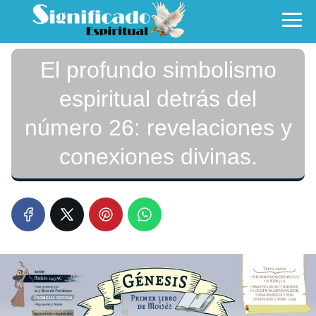
El profundo simbolismo
espiritual detrás del
número 26: revelaciones y
conexiones divinas.