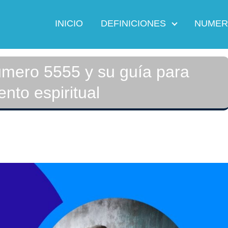
INICIO
DEFINICIONES
NUMER
número 5555 y su guía para
ento espiritual