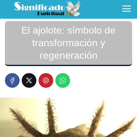
El ajolote: símbolo de
transformación y
regeneración