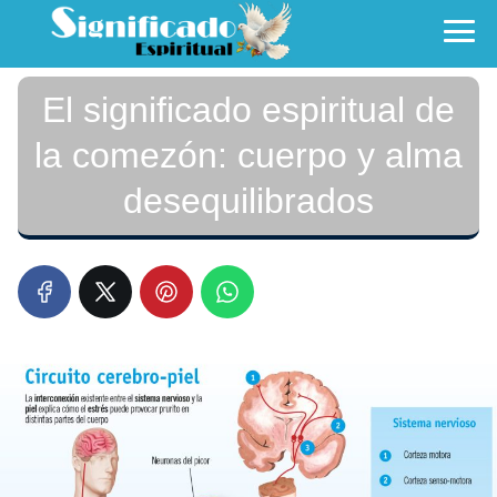
El significado espiritual de
la comezón: cuerpo y alma
desequilibrados