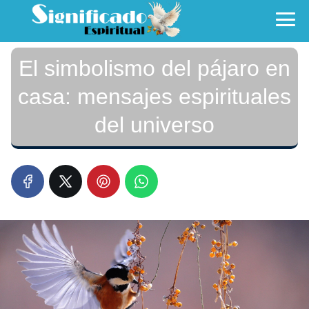
El simbolismo del pájaro en
casa: mensajes espirituales
del universo