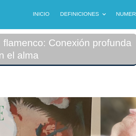
INICIO
DEFINICIONES
NUMER
el flamenco: Conexión profunda
n el alma