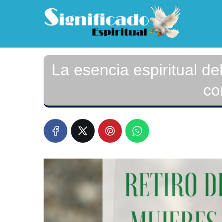
La esencia espiritual d
co