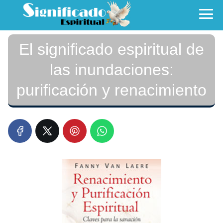
El significado espiritual de
las inundaciones:
purificación y renacimiento