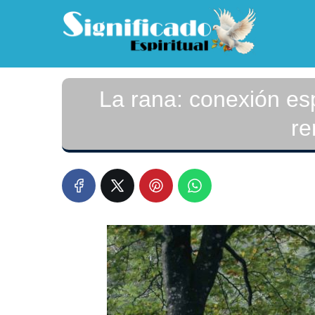
La rana: conexión esp
re