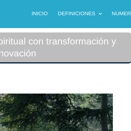
INICIO
DEFINICIONES
NUMER
iritual con transformación y
novación