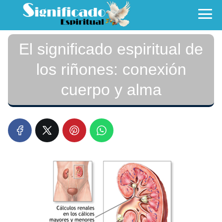
El significado espiritual de
los riñones: conexión
cuerpo y alma