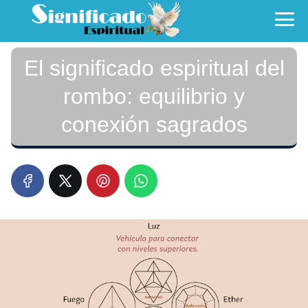
El significado espiritual del
rombo: equilibrio y
conexión sagrados