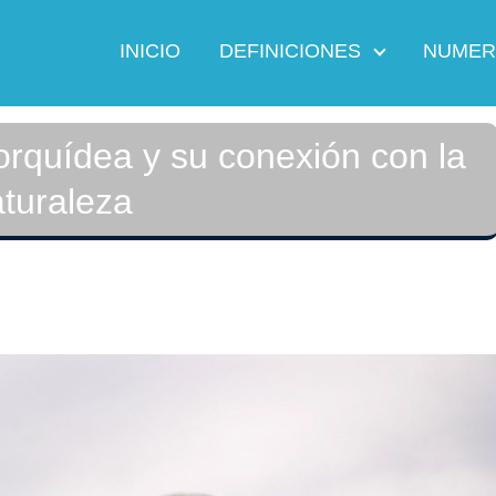
INICIO
DEFINICIONES
NUMER
 orquídea y su conexión con la
turaleza